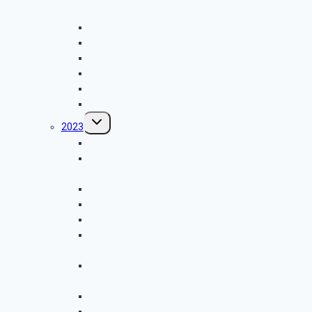
Kalk
GK SBR – Herbstfahrt nach Cochem
GK SBR – Grillwanderung 2024
Kulturkreis – LVR-Museum „Alte Dombach“
Kulturkreis – LVR-Museum Tuchfabrik Müller
GK SBR – Frühjahrsfahrt an die Rurtalsperre
Kulturkreis – Besuch der KVB-Werkstatt
Untermenü
2023
umschalten
GK SBR – Weihnachtsfeier 2023
Kulturkreis – Besuch bei der Bezirksregierung
Köln
GK SBR – Jubiläumsfeier im eXcellent
GK SBR – Herbstfahrt nach Hattingen
GK SBR – Grillwanderung 2023
GK SBR Kulturkreis – Besuch des
Deutschlandfunks
GK SBR Kulturkreis – ICE-Werkstatt in Köln-
Nippes
GK SBR – Frühjahrsfahrt nach Frankfurt
GK SBR Kulturkreis – Besuch von Schloss