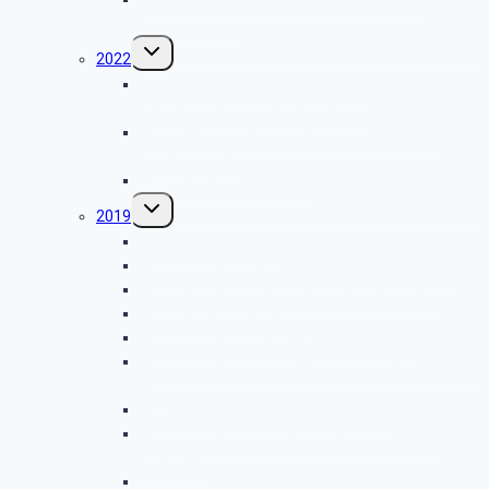
Augustusburg
Untermenü
2022
umschalten
GK SBR Kulturkreis – Besuch des
Rautenstrauch-Joest-Museums
GK SBR Kulturkreis – LVR Industriemuseum
Engelskirchen
GK SBR – Grillwanderung
Untermenü
2019
umschalten
GK Weihnachtsfeier
GK Kulturkreis – Rübenkraut aus Meckenheim
GK SBR – Herbstfahrt nach Bad Kreuznach
GK SBR – Grillwanderung
GK Kulturkreis – Der UN-Campus in Bonn
GK Kulturkreis – Klöckner Humbold Deutz in Köln-
Porz
GK SBR – Frühjahrsfahrt nach Birgel
GK Kulturkreis – Hutfabrik Flemming in Köln-
Ehrenfeld
GK Kulturkreis – Die Synagoge in der Roonstraße