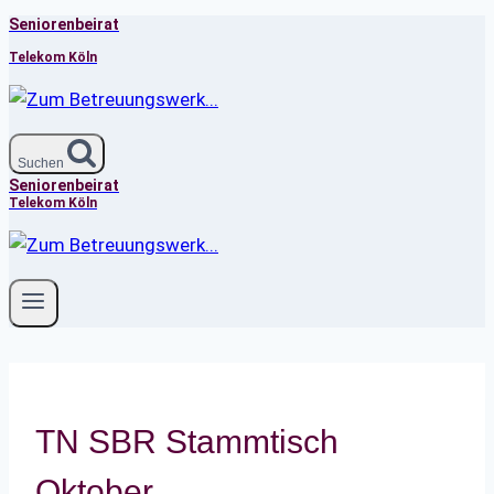
Seniorenbeirat
Zum
Inhalt
Telekom Köln
springen
Suchen
Seniorenbeirat
Telekom Köln
TN SBR Stammtisch
Oktober