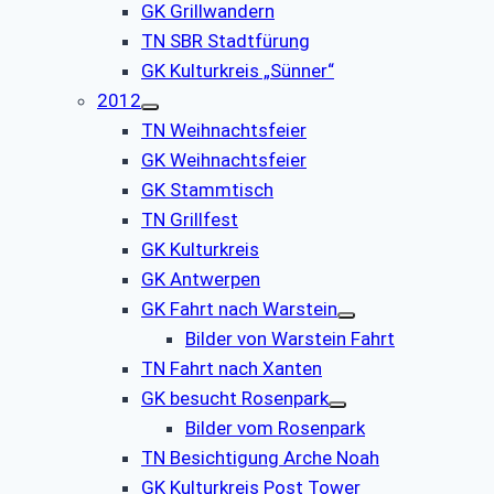
GK Grillwandern
TN SBR Stadtfürung
GK Kulturkreis „Sünner“
2012
TN Weihnachtsfeier
GK Weihnachtsfeier
GK Stammtisch
TN Grillfest
GK Kulturkreis
GK Antwerpen
GK Fahrt nach Warstein
Bilder von Warstein Fahrt
TN Fahrt nach Xanten
GK besucht Rosenpark
Bilder vom Rosenpark
TN Besichtigung Arche Noah
GK Kulturkreis Post Tower