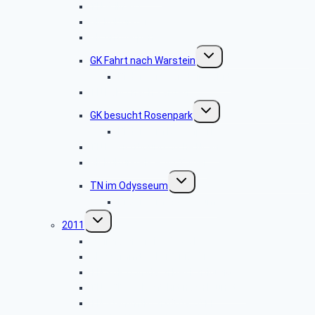
TN Grillfest
GK Kulturkreis
GK Antwerpen
Untermenü
GK Fahrt nach Warstein
umschalten
Bilder von Warstein Fahrt
TN Fahrt nach Xanten
Untermenü
GK besucht Rosenpark
umschalten
Bilder vom Rosenpark
TN Besichtigung Arche Noah
GK Kulturkreis Post Tower
Untermenü
TN im Odysseum
umschalten
Bilder vom Odysseum
Untermenü
2011
umschalten
Weihnachtsfeier GK SBR
GK Stammtisch 15.11.2011
TN SBR Domdach Besichtigung
TN SBR Herbstfahrt nach Münster
TN Stammtisch 08.09.2011