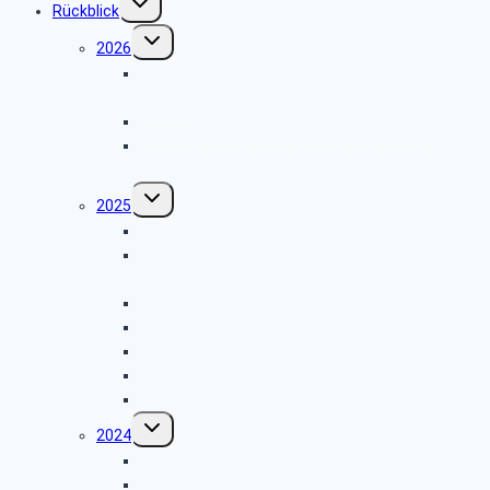
Rückblick
umschalten
Untermenü
2026
umschalten
SBR – Panoramafahrt nach Walbeck und
Kevelaer
Kulturkreis – Besichtigung Eichamt in Köln
Kulturkreis – Servicewerkstatt der Kölner
Feuerwehr
Untermenü
2025
umschalten
GK SBR – Weihnachtsfeier 2025
GK SBR – Herbstfahrt nach Hellenthal und
Satzvey
GK SBR – Grillwanderung 2025
Kulturkreis – Besichtigung des Stadmuseums
GK SBR – Frühjahrsfahrt nach Bochum
Kulturkreis – Besichtigung des UPS Hub in Köln
Kulturkreis – Besichtigung des WDR
Untermenü
2024
umschalten
GK SBR – Weihnachtsfeier 2024
Kulturkreis – Besuch im Polizeipräsidium in Köln-