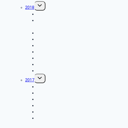
Untermenü
2018
umschalten
GK Weihnachtsfeier
GK Kulturkreis – Das KVB-Museum in
Thielenbruch
GK SBR – Herbstfahrt 2018
GK SBR – Grillwanderung
GK Kulturkreis – Besuch des Schulmuseums
GK Kulturkreis – Deutsches Museum Bonn
GK SBR – Frühjahrsfahrt nach Amsterdam
GK Kulturkreis – Abtei Brauweiler
GK Kulturkreis – Krematorium Westfriedhof
Untermenü
2017
umschalten
GK Weihnachtsfeier
GK Kulturkreis – Kölner Moschee
GK SBR Herbstfahrt
GK Grillfest
GK Kulturkreis – Autosattlerei in Kalk
GK Kulturkreis – Deutsche Gesellschaft für Luft-
und Raumfahrt