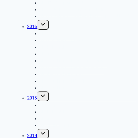
GK SBR Frühjahrsfahrt
GK Kuklturkreis – Ford Werke Köln
GK Kuklturkreis – Barbara Bergwerk der UNI Köln
Untermenü
2016
umschalten
GK Weihnachtsfeier
GK Kulturkreis – Egetürk
GK Herbstfahrt
GK Grillfest
GK Kulturkreis – Fernwärmetunnel
GK Kulturkreis – Melatenfriedhof
GK SBR Frühjahrsfahrt
GK Kulturkreis – NOWEDA
GK Kulturkreis – AVG
Untermenü
2015
umschalten
GK Weihnachtsfeier
GK Herbstfahrt
GK Grillfest
GK Frühjahrsfahrt
Untermenü
2014
umschalten