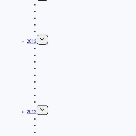
GK Weihnachtsfeier
TN Weihnachtsfeier
GK Frühjahrsfahrt
TN SBR Plagiarius
TN Grillfest
Untermenü
2013
umschalten
TN Weihnachtsfeier
GK Weihnachtsfeier
TN SBR Besichtigung
40 Jahres GK SBR
TN Frühlingsfahrt
Grillfest TN SBR
GK Grillwandern
TN SBR Stadtfürung
GK Kulturkreis „Sünner“
Untermenü
2012
umschalten
TN Weihnachtsfeier
GK Weihnachtsfeier
GK Stammtisch