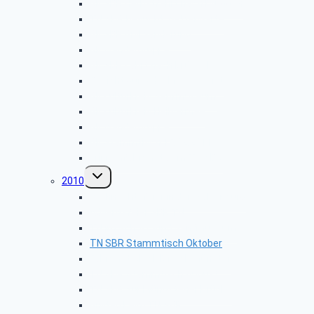
GK SBR Herbstfahrt nach Brüggen
TN SBR besucht Wetterwarte
GK SBR Grillwanderung
GK Wandergruppe
GK SBR Fahrt nach Brüssel
Besichtigung der Meyer Werft
GK Kulturkreis Senfmuseum
GK Kulturkreis Heilsarmee
GK Wandergruppe
GK Stammtisch 15.02.2011
Krippenfahrt mit dem TN SBR
Untermenü
2010
umschalten
Weihnachtsfeier in der Wolkenburg
Adventsfeier SBR TN
TN im Schoko-und Senfmuseum
TN SBR Stammtisch Oktober
Fahrt mit GK SBR nach Münster
TN SBR Stammtisch August
TN SBR zur Müngstener Brücke
Grilltag beim TN SBR