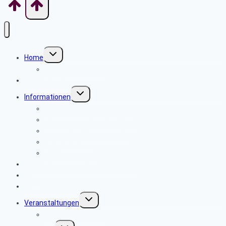
Untermenü
Home
umschalten
Was ist eigentlich?
BeW Spender
Untermenü
Informationen
umschalten
Versorgungsservice Rentner
Versorgungsservice Beamte
Wichtige Telefonnummern
Pflegeberatung
Vielleicht wichtig!
Sicherheits- und Verbrauchertipps
News
Newsletter Anmeldung
Untermenü
Veranstaltungen
umschalten
Reisebedingungen
Untermenü