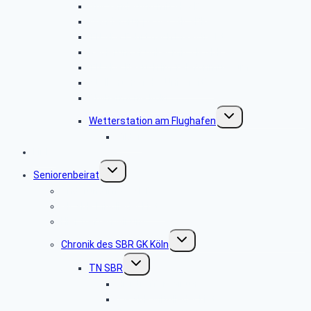
Grillwanderung mit GK SBR
Wandergruppe des GK SBR
TN SBR Fahrt nach Maastricht
Regierungsbunker mit TN SBR
TN SBR Besuch im Telefonmuseum
Stollen unter der Universität
Philharmonie Köln
Untermenü
Wetterstation am Flughafen
umschalten
Bilder
Links
Untermenü
Seniorenbeirat
umschalten
Änderung im GK SBR
GK SBR Mitglieder Liste
Hier treffen wir uns
Untermenü
Chronik des SBR GK Köln
umschalten
Untermenü
TN SBR
umschalten
Hier treffen wir uns
TN SBR Mitglieder Liste