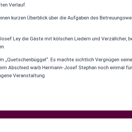
ten Verlauf.
b einen kurzen Überblick über die Aufgaben des Betreuungs
sef Ley die Gäste mit kölschen Liedern und Verzällcher, b
en.
vom „Quetschenbüggel“. Es machte sichtlich Vergnügen sein
. Beim Abschied warb Hermann-Josef Stephan noch einmal fü
ngene Veranstaltung