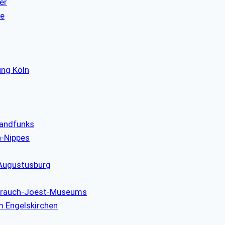
er
re
ung Köln
landfunks
n-Nippes
 Augustusburg
strauch-Joest-Museums
m Engelskirchen