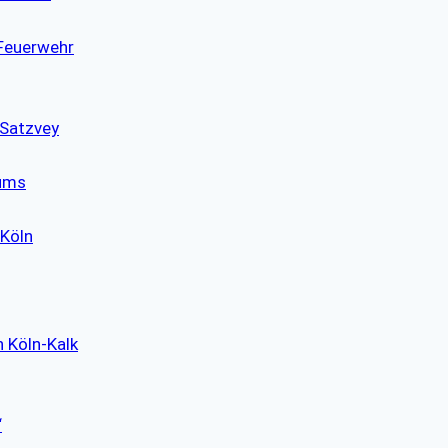
 Feuerwehr
 Satzvey
eums
 Köln
n Köln-Kalk
“