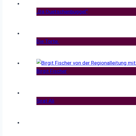
„Dä Quetschenbüggel“
Die Torte.
Birgit Fischer
Sirat Ali