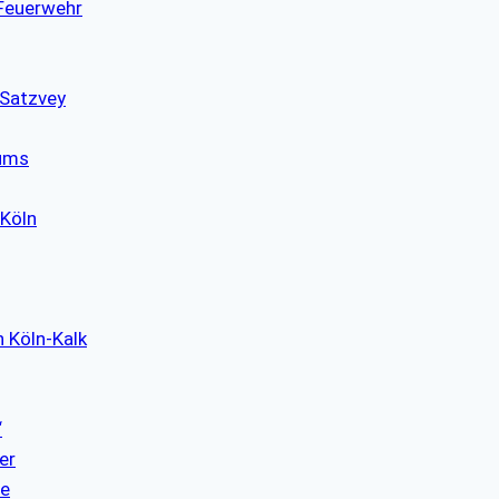
 Feuerwehr
 Satzvey
eums
 Köln
n Köln-Kalk
“
er
re