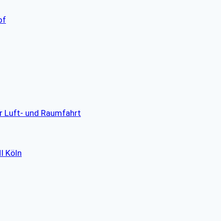
of
ür Luft- und Raumfahrt
I Köln