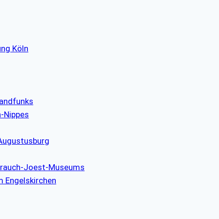
ung Köln
landfunks
n-Nippes
 Augustusburg
strauch-Joest-Museums
m Engelskirchen