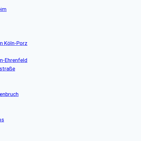
eim
in Köln-Porz
ln-Ehrenfeld
nstraße
lenbruch
ms