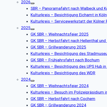
2026
SBR – Panoramafahrt nach Walbeck und K
Kulturkreis – Besichtigung Eichamt in Köln
Kulturkreis – Servicewerkstatt der Kölner
2025
GK SBR – Weihnachtsfeier 2025
GK SBR – Herbstfahrt nach Hellenthal und
GK SBR – Grillwanderung 2025
Kulturkreis – Besichtigung des Stadmus
GK SBR – Frühjahrsfahrt nach Bochum
Kulturkreis – Besichtigung des UPS Hub in
Kulturkreis – Besichtigung des WDR
2024
GK SBR – Weihnachtsfeier 2024
Kulturkreis – Besuch im Polizeipräsidium i
GK SBR – Herbstfahrt nach Cochem
GK SBR – Grillwanderung 2024