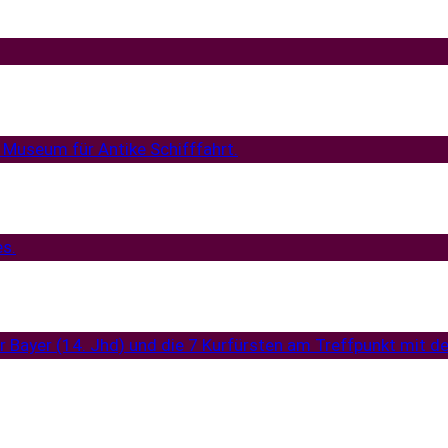
 Museum für Antike Schifffahrt.
es.
r Bayer (14. Jhd) und die 7 Kurfürsten am Treffpunkt mit d