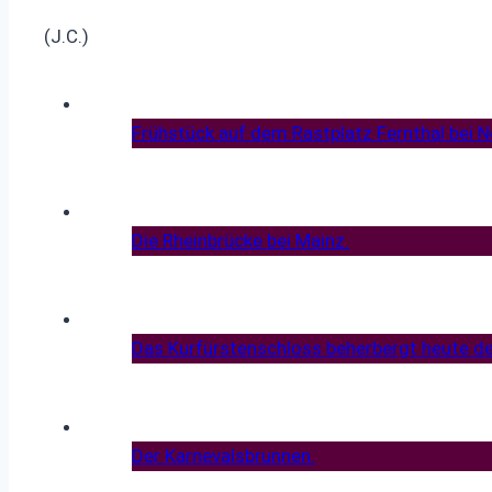
(J.C.)
Frühstück auf dem Rastplatz Fernthal bei 
Die Rheinbrücke bei Mainz.
Das Kurfürstenschloss beherbergt heute de
Der Karnevalsbrunnen.