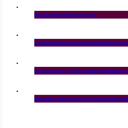
Der Brunnen im Kirschgarten.
Die Rekonstruktion eines Römerschiffes im
Die konservierten Reste eines Römerschiff
Denkmal zur Erinnerung an König Ludwig de