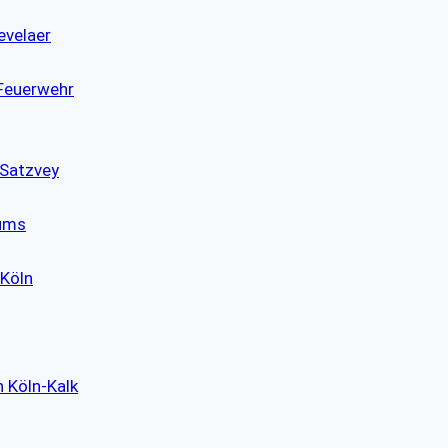
evelaer
 Feuerwehr
 Satzvey
eums
 Köln
n Köln-Kalk