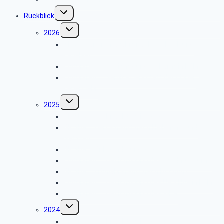
Untermenü
Rückblick
umschalten
Untermenü
2026
umschalten
SBR – Panoramafahrt nach Walbeck und
Kevelaer
Kulturkreis – Besichtigung Eichamt in Köln
Kulturkreis – Servicewerkstatt der Kölner
Feuerwehr
Untermenü
2025
umschalten
GK SBR – Weihnachtsfeier 2025
GK SBR – Herbstfahrt nach Hellenthal und
Satzvey
GK SBR – Grillwanderung 2025
Kulturkreis – Besichtigung des Stadmuseums
GK SBR – Frühjahrsfahrt nach Bochum
Kulturkreis – Besichtigung des UPS Hub in Köln
Kulturkreis – Besichtigung des WDR
Untermenü
2024
umschalten
GK SBR – Weihnachtsfeier 2024