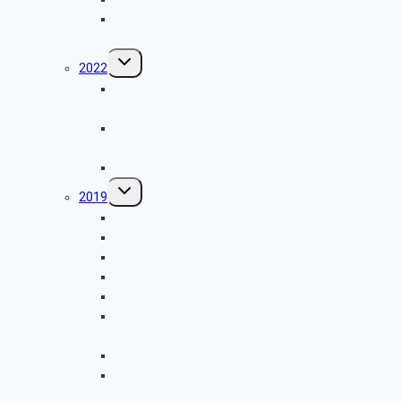
GK SBR Kulturkreis – Besuch von Schloss
Augustusburg
Untermenü
2022
umschalten
GK SBR Kulturkreis – Besuch des
Rautenstrauch-Joest-Museums
GK SBR Kulturkreis – LVR Industriemuseum
Engelskirchen
GK SBR – Grillwanderung
Untermenü
2019
umschalten
GK Weihnachtsfeier
GK Kulturkreis – Rübenkraut aus Meckenheim
GK SBR – Herbstfahrt nach Bad Kreuznach
GK SBR – Grillwanderung
GK Kulturkreis – Der UN-Campus in Bonn
GK Kulturkreis – Klöckner Humbold Deutz in Köln-
Porz
GK SBR – Frühjahrsfahrt nach Birgel
GK Kulturkreis – Hutfabrik Flemming in Köln-
Ehrenfeld