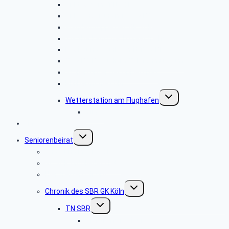
Grilltag beim TN SBR
Grillwanderung mit GK SBR
Wandergruppe des GK SBR
TN SBR Fahrt nach Maastricht
Regierungsbunker mit TN SBR
TN SBR Besuch im Telefonmuseum
Stollen unter der Universität
Philharmonie Köln
Untermenü
Wetterstation am Flughafen
umschalten
Bilder
Links
Untermenü
Seniorenbeirat
umschalten
Änderung im GK SBR
GK SBR Mitglieder Liste
Hier treffen wir uns
Untermenü
Chronik des SBR GK Köln
umschalten
Untermenü
TN SBR
umschalten
Hier treffen wir uns