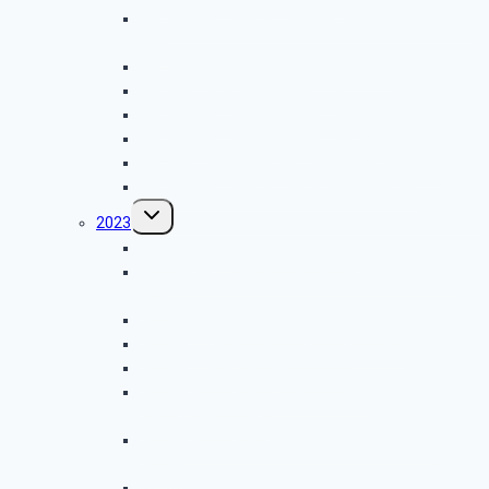
Kulturkreis – Besuch im Polizeipräsidium in Köln-
Kalk
GK SBR – Herbstfahrt nach Cochem
GK SBR – Grillwanderung 2024
Kulturkreis – LVR-Museum „Alte Dombach“
Kulturkreis – LVR-Museum Tuchfabrik Müller
GK SBR – Frühjahrsfahrt an die Rurtalsperre
Kulturkreis – Besuch der KVB-Werkstatt
Untermenü
2023
umschalten
GK SBR – Weihnachtsfeier 2023
Kulturkreis – Besuch bei der Bezirksregierung
Köln
GK SBR – Jubiläumsfeier im eXcellent
GK SBR – Herbstfahrt nach Hattingen
GK SBR – Grillwanderung 2023
GK SBR Kulturkreis – Besuch des
Deutschlandfunks
GK SBR Kulturkreis – ICE-Werkstatt in Köln-
Nippes
GK SBR – Frühjahrsfahrt nach Frankfurt