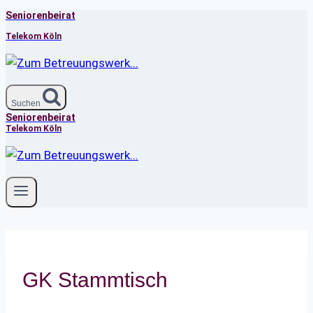
Seniorenbeirat
Zum
Inhalt
Telekom Köln
springen
Suchen
Seniorenbeirat
Telekom Köln
GK Stammtisch