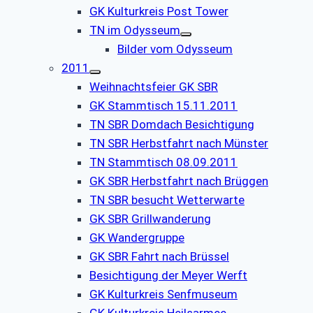
GK Kulturkreis Post Tower
TN im Odysseum
Bilder vom Odysseum
2011
Weihnachtsfeier GK SBR
GK Stammtisch 15.11.2011
TN SBR Domdach Besichtigung
TN SBR Herbstfahrt nach Münster
TN Stammtisch 08.09.2011
GK SBR Herbstfahrt nach Brüggen
TN SBR besucht Wetterwarte
GK SBR Grillwanderung
GK Wandergruppe
GK SBR Fahrt nach Brüssel
Besichtigung der Meyer Werft
GK Kulturkreis Senfmuseum
GK Kulturkreis Heilsarmee