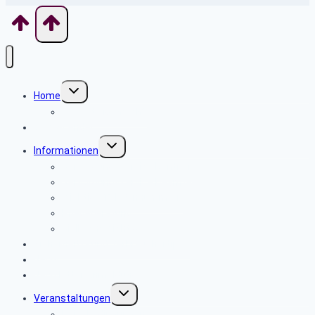
Untermenü
Home
umschalten
Was ist eigentlich?
BeW Spender
Untermenü
Informationen
umschalten
Versorgungsservice Rentner
Versorgungsservice Beamte
Wichtige Telefonnummern
Pflegeberatung
Vielleicht wichtig!
Sicherheits- und Verbrauchertipps
News
Newsletter Anmeldung
Untermenü
Veranstaltungen
umschalten
Reisebedingungen