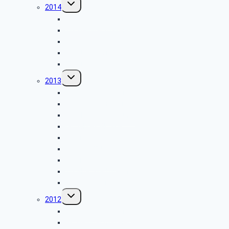
Untermenü
2014
umschalten
GK Weihnachtsfeier
TN Weihnachtsfeier
GK Frühjahrsfahrt
TN SBR Plagiarius
TN Grillfest
Untermenü
2013
umschalten
TN Weihnachtsfeier
GK Weihnachtsfeier
TN SBR Besichtigung
40 Jahres GK SBR
TN Frühlingsfahrt
Grillfest TN SBR
GK Grillwandern
TN SBR Stadtfürung
GK Kulturkreis „Sünner“
Untermenü
2012
umschalten
TN Weihnachtsfeier
GK Weihnachtsfeier