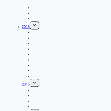
und Raumfahrt
GK SBR Frühjahrsfahrt
GK Kuklturkreis – Ford Werke Köln
GK Kuklturkreis – Barbara Bergwerk der UNI Köln
Untermenü
2016
umschalten
GK Weihnachtsfeier
GK Kulturkreis – Egetürk
GK Herbstfahrt
GK Grillfest
GK Kulturkreis – Fernwärmetunnel
GK Kulturkreis – Melatenfriedhof
GK SBR Frühjahrsfahrt
GK Kulturkreis – NOWEDA
GK Kulturkreis – AVG
Untermenü
2015
umschalten
GK Weihnachtsfeier
GK Herbstfahrt
GK Grillfest
GK Frühjahrsfahrt