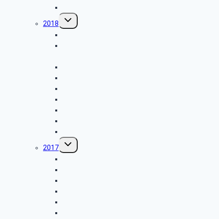
GK Kulturkreis – Die Synagoge in der Roonstraße
Untermenü
2018
umschalten
GK Weihnachtsfeier
GK Kulturkreis – Das KVB-Museum in
Thielenbruch
GK SBR – Herbstfahrt 2018
GK SBR – Grillwanderung
GK Kulturkreis – Besuch des Schulmuseums
GK Kulturkreis – Deutsches Museum Bonn
GK SBR – Frühjahrsfahrt nach Amsterdam
GK Kulturkreis – Abtei Brauweiler
GK Kulturkreis – Krematorium Westfriedhof
Untermenü
2017
umschalten
GK Weihnachtsfeier
GK Kulturkreis – Kölner Moschee
GK SBR Herbstfahrt
GK Grillfest
GK Kulturkreis – Autosattlerei in Kalk
GK Kulturkreis – Deutsche Gesellschaft für Luft-