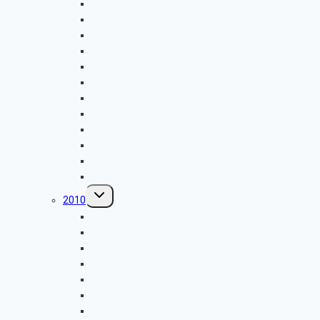
TN Stammtisch 08.09.2011
GK SBR Herbstfahrt nach Brüggen
TN SBR besucht Wetterwarte
GK SBR Grillwanderung
GK Wandergruppe
GK SBR Fahrt nach Brüssel
Besichtigung der Meyer Werft
GK Kulturkreis Senfmuseum
GK Kulturkreis Heilsarmee
GK Wandergruppe
GK Stammtisch 15.02.2011
Krippenfahrt mit dem TN SBR
Untermenü
2010
umschalten
Weihnachtsfeier in der Wolkenburg
Adventsfeier SBR TN
TN im Schoko-und Senfmuseum
TN SBR Stammtisch Oktober
Fahrt mit GK SBR nach Münster
TN SBR Stammtisch August
TN SBR zur Müngstener Brücke