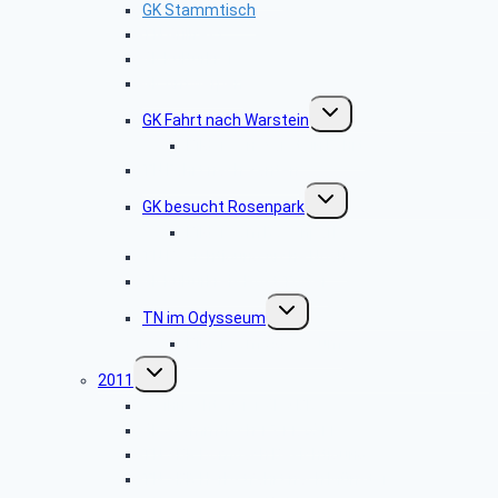
GK Stammtisch
TN Grillfest
GK Kulturkreis
GK Antwerpen
Untermenü
GK Fahrt nach Warstein
umschalten
Bilder von Warstein Fahrt
TN Fahrt nach Xanten
Untermenü
GK besucht Rosenpark
umschalten
Bilder vom Rosenpark
TN Besichtigung Arche Noah
GK Kulturkreis Post Tower
Untermenü
TN im Odysseum
umschalten
Bilder vom Odysseum
Untermenü
2011
umschalten
Weihnachtsfeier GK SBR
GK Stammtisch 15.11.2011
TN SBR Domdach Besichtigung
TN SBR Herbstfahrt nach Münster