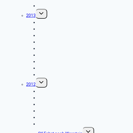
TN Grillfest
Untermenü
2013
umschalten
TN Weihnachtsfeier
GK Weihnachtsfeier
TN SBR Besichtigung
40 Jahres GK SBR
TN Frühlingsfahrt
Grillfest TN SBR
GK Grillwandern
TN SBR Stadtfürung
GK Kulturkreis „Sünner“
Untermenü
2012
umschalten
TN Weihnachtsfeier
GK Weihnachtsfeier
GK Stammtisch
TN Grillfest
GK Kulturkreis
GK Antwerpen
Untermenü