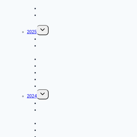
Kevelaer
Kulturkreis – Besichtigung Eichamt in Köln
Kulturkreis – Servicewerkstatt der Kölner
Feuerwehr
Untermenü
2025
umschalten
GK SBR – Weihnachtsfeier 2025
GK SBR – Herbstfahrt nach Hellenthal und
Satzvey
GK SBR – Grillwanderung 2025
Kulturkreis – Besichtigung des Stadmuseums
GK SBR – Frühjahrsfahrt nach Bochum
Kulturkreis – Besichtigung des UPS Hub in Köln
Kulturkreis – Besichtigung des WDR
Untermenü
2024
umschalten
GK SBR – Weihnachtsfeier 2024
Kulturkreis – Besuch im Polizeipräsidium in Köln-
Kalk
GK SBR – Herbstfahrt nach Cochem
GK SBR – Grillwanderung 2024
Kulturkreis – LVR-Museum „Alte Dombach“