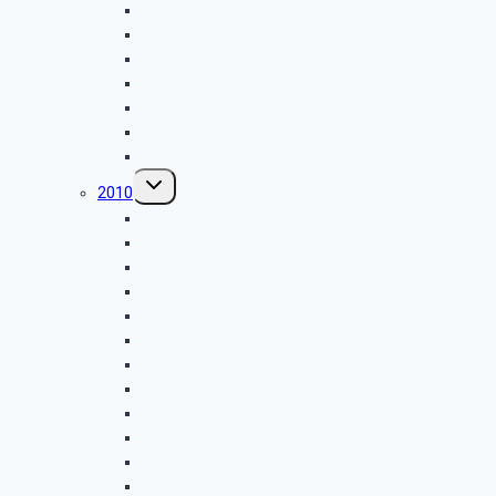
GK SBR Fahrt nach Brüssel
Besichtigung der Meyer Werft
GK Kulturkreis Senfmuseum
GK Kulturkreis Heilsarmee
GK Wandergruppe
GK Stammtisch 15.02.2011
Krippenfahrt mit dem TN SBR
Untermenü
2010
umschalten
Weihnachtsfeier in der Wolkenburg
Adventsfeier SBR TN
TN im Schoko-und Senfmuseum
TN SBR Stammtisch Oktober
Fahrt mit GK SBR nach Münster
TN SBR Stammtisch August
TN SBR zur Müngstener Brücke
Grilltag beim TN SBR
Grillwanderung mit GK SBR
Wandergruppe des GK SBR
TN SBR Fahrt nach Maastricht
Regierungsbunker mit TN SBR