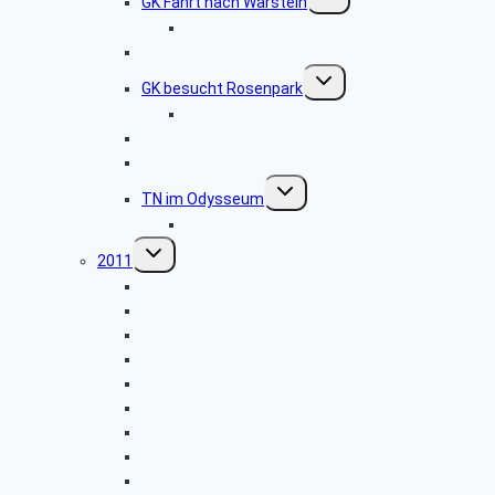
GK Fahrt nach Warstein
umschalten
Bilder von Warstein Fahrt
TN Fahrt nach Xanten
Untermenü
GK besucht Rosenpark
umschalten
Bilder vom Rosenpark
TN Besichtigung Arche Noah
GK Kulturkreis Post Tower
Untermenü
TN im Odysseum
umschalten
Bilder vom Odysseum
Untermenü
2011
umschalten
Weihnachtsfeier GK SBR
GK Stammtisch 15.11.2011
TN SBR Domdach Besichtigung
TN SBR Herbstfahrt nach Münster
TN Stammtisch 08.09.2011
GK SBR Herbstfahrt nach Brüggen
TN SBR besucht Wetterwarte
GK SBR Grillwanderung
GK Wandergruppe