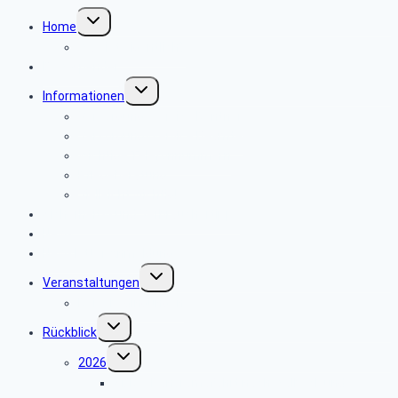
Untermenü
Home
umschalten
Was ist eigentlich?
BeW Spender
Untermenü
Informationen
umschalten
Versorgungsservice Rentner
Versorgungsservice Beamte
Wichtige Telefonnummern
Pflegeberatung
Vielleicht wichtig!
Sicherheits- und Verbrauchertipps
News
Newsletter Anmeldung
Untermenü
Veranstaltungen
umschalten
Reisebedingungen
Untermenü
Rückblick
umschalten
Untermenü
2026
umschalten
SBR – Panoramafahrt nach Walbeck und