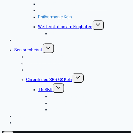
TN SBR Besuch im Telefonmuseum
Stollen unter der Universität
Philharmonie Köln
Untermenü
Wetterstation am Flughafen
umschalten
Bilder
Links
Untermenü
Seniorenbeirat
umschalten
Änderung im GK SBR
GK SBR Mitglieder Liste
Hier treffen wir uns
Untermenü
Chronik des SBR GK Köln
umschalten
Untermenü
TN SBR
umschalten
Hier treffen wir uns
TN SBR Mitglieder Liste
Änderung im TN SBR
Kontakt
Gästebuch