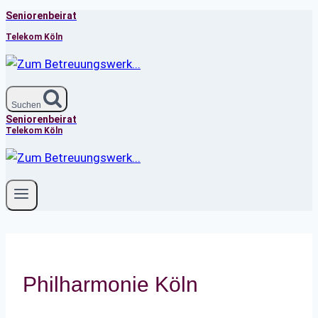
Seniorenbeirat
Zum
Inhalt
Telekom Köln
springen
Suchen
Seniorenbeirat
Telekom Köln
Philharmonie Köln