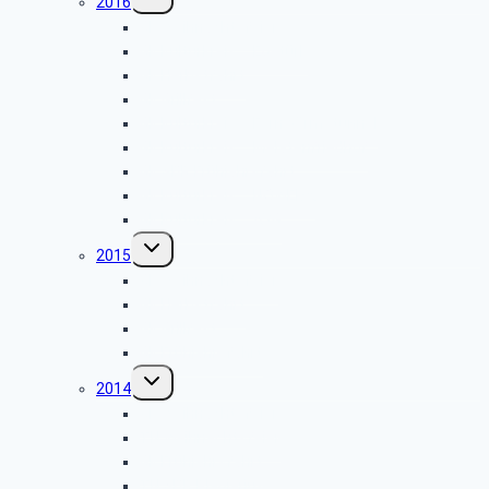
2016
umschalten
GK Weihnachtsfeier
GK Kulturkreis – Egetürk
GK Herbstfahrt
GK Grillfest
GK Kulturkreis – Fernwärmetunnel
GK Kulturkreis – Melatenfriedhof
GK SBR Frühjahrsfahrt
GK Kulturkreis – NOWEDA
GK Kulturkreis – AVG
Untermenü
2015
umschalten
GK Weihnachtsfeier
GK Herbstfahrt
GK Grillfest
GK Frühjahrsfahrt
Untermenü
2014
umschalten
GK Weihnachtsfeier
TN Weihnachtsfeier
GK Frühjahrsfahrt
TN SBR Plagiarius