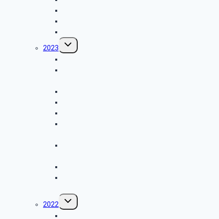
Kulturkreis – LVR-Museum Tuchfabrik Müller
GK SBR – Frühjahrsfahrt an die Rurtalsperre
Kulturkreis – Besuch der KVB-Werkstatt
Untermenü
2023
umschalten
GK SBR – Weihnachtsfeier 2023
Kulturkreis – Besuch bei der Bezirksregierung
Köln
GK SBR – Jubiläumsfeier im eXcellent
GK SBR – Herbstfahrt nach Hattingen
GK SBR – Grillwanderung 2023
GK SBR Kulturkreis – Besuch des
Deutschlandfunks
GK SBR Kulturkreis – ICE-Werkstatt in Köln-
Nippes
GK SBR – Frühjahrsfahrt nach Frankfurt
GK SBR Kulturkreis – Besuch von Schloss
Augustusburg
Untermenü
2022
umschalten
GK SBR Kulturkreis – Besuch des