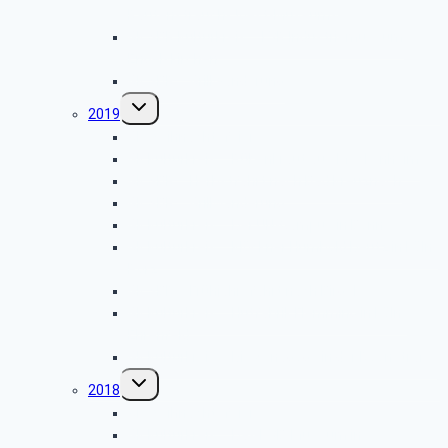
Rautenstrauch-Joest-Museums
GK SBR Kulturkreis – LVR Industriemuseum
Engelskirchen
GK SBR – Grillwanderung
Untermenü
2019
umschalten
GK Weihnachtsfeier
GK Kulturkreis – Rübenkraut aus Meckenheim
GK SBR – Herbstfahrt nach Bad Kreuznach
GK SBR – Grillwanderung
GK Kulturkreis – Der UN-Campus in Bonn
GK Kulturkreis – Klöckner Humbold Deutz in Köln-
Porz
GK SBR – Frühjahrsfahrt nach Birgel
GK Kulturkreis – Hutfabrik Flemming in Köln-
Ehrenfeld
GK Kulturkreis – Die Synagoge in der Roonstraße
Untermenü
2018
umschalten
GK Weihnachtsfeier
GK Kulturkreis – Das KVB-Museum in