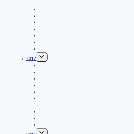
Thielenbruch
GK SBR – Herbstfahrt 2018
GK SBR – Grillwanderung
GK Kulturkreis – Besuch des Schulmuseums
GK Kulturkreis – Deutsches Museum Bonn
GK SBR – Frühjahrsfahrt nach Amsterdam
GK Kulturkreis – Abtei Brauweiler
GK Kulturkreis – Krematorium Westfriedhof
Untermenü
2017
umschalten
GK Weihnachtsfeier
GK Kulturkreis – Kölner Moschee
GK SBR Herbstfahrt
GK Grillfest
GK Kulturkreis – Autosattlerei in Kalk
GK Kulturkreis – Deutsche Gesellschaft für Luft-
und Raumfahrt
GK SBR Frühjahrsfahrt
GK Kuklturkreis – Ford Werke Köln
GK Kuklturkreis – Barbara Bergwerk der UNI Köln
Untermenü