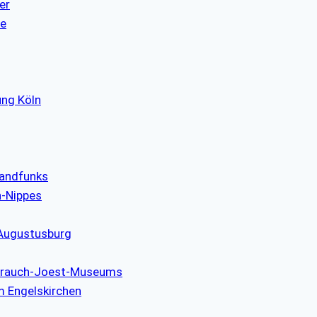
er
re
ung Köln
landfunks
n-Nippes
 Augustusburg
strauch-Joest-Museums
m Engelskirchen