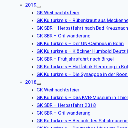
2019
GK Weihnachtsfeier
GK Kulturkreis – Rübenkraut aus Meckenh
GK SBR – Herbstfahrt nach Bad Kreuznach
GK SBR – Grillwanderung
GK Kulturkreis – Der UN-Campus in Bonn
GK Kulturkreis – Klöckner Humbold Deutz 
GK SBR – Frühjahrsfahrt nach Birgel
GK Kulturkreis – Hutfabrik Flemming in Kö
GK Kulturkreis – Die Synagoge in der Roo
2018
GK Weihnachtsfeier
GK Kulturkreis – Das KVB-Museum in Thie
GK SBR – Herbstfahrt 2018
GK SBR – Grillwanderung
GK Kulturkreis – Besuch des Schulmuseu