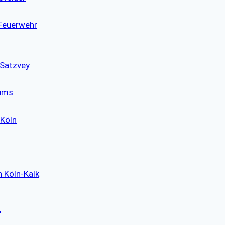
 Feuerwehr
 Satzvey
eums
 Köln
n Köln-Kalk
“