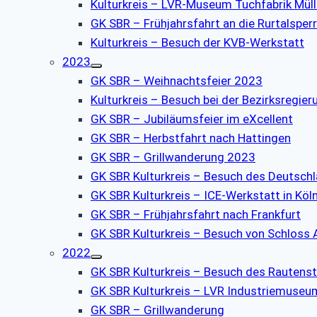
Kulturkreis – LVR-Museum Tuchfabrik Müll
GK SBR – Frühjahrsfahrt an die Rurtalsper
Kulturkreis – Besuch der KVB-Werkstatt
2023
GK SBR – Weihnachtsfeier 2023
Kulturkreis – Besuch bei der Bezirksregier
GK SBR – Jubiläumsfeier im eXcellent
GK SBR – Herbstfahrt nach Hattingen
GK SBR – Grillwanderung 2023
GK SBR Kulturkreis – Besuch des Deutsch
GK SBR Kulturkreis – ICE-Werkstatt in Köl
GK SBR – Frühjahrsfahrt nach Frankfurt
GK SBR Kulturkreis – Besuch von Schloss
2022
GK SBR Kulturkreis – Besuch des Rauten
GK SBR Kulturkreis – LVR Industriemuseu
GK SBR – Grillwanderung