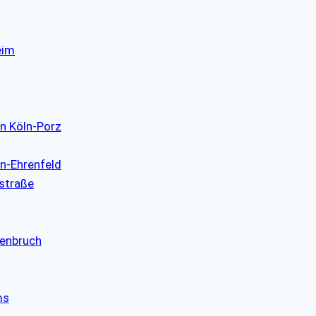
eim
in Köln-Porz
ln-Ehrenfeld
nstraße
lenbruch
ms