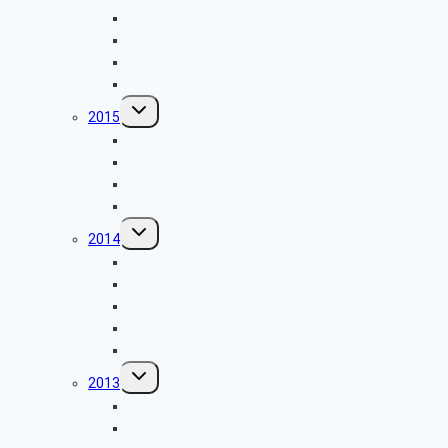
GK Kulturkreis – Melatenfriedhof
GK SBR Frühjahrsfahrt
GK Kulturkreis – NOWEDA
GK Kulturkreis – AVG
Untermenü
2015
umschalten
GK Weihnachtsfeier
GK Herbstfahrt
GK Grillfest
GK Frühjahrsfahrt
Untermenü
2014
umschalten
GK Weihnachtsfeier
TN Weihnachtsfeier
GK Frühjahrsfahrt
TN SBR Plagiarius
TN Grillfest
Untermenü
2013
umschalten
TN Weihnachtsfeier
GK Weihnachtsfeier