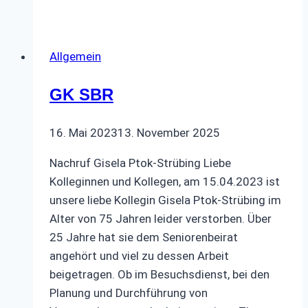
–
Frühjahrsfahrt
an
Allgemein
den
Niederrhein
GK SBR
16. Mai 2023
13. November 2025
Nachruf Gisela Ptok-Strübing Liebe
Kolleginnen und Kollegen, am 15.04.2023 ist
unsere liebe Kollegin Gisela Ptok-Strübing im
Alter von 75 Jahren leider verstorben. Über
25 Jahre hat sie dem Seniorenbeirat
angehört und viel zu dessen Arbeit
beigetragen. Ob im Besuchsdienst, bei den
Planung und Durchführung von