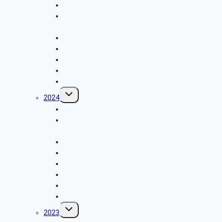
GK SBR – Weihnachtsfeier 2025
GK SBR – Herbstfahrt nach Hellenthal und
Satzvey
GK SBR – Grillwanderung 2025
Kulturkreis – Besichtigung des Stadmuseums
GK SBR – Frühjahrsfahrt nach Bochum
Kulturkreis – Besichtigung des UPS Hub in Köln
Kulturkreis – Besichtigung des WDR
Untermenü
2024
umschalten
GK SBR – Weihnachtsfeier 2024
Kulturkreis – Besuch im Polizeipräsidium in Köln-
Kalk
GK SBR – Herbstfahrt nach Cochem
GK SBR – Grillwanderung 2024
Kulturkreis – LVR-Museum „Alte Dombach“
Kulturkreis – LVR-Museum Tuchfabrik Müller
GK SBR – Frühjahrsfahrt an die Rurtalsperre
Kulturkreis – Besuch der KVB-Werkstatt
Untermenü
2023
umschalten