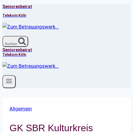
Seniorenbeirat
Zum
Inhalt
Telekom Köln
springen
Suchen
Seniorenbeirat
Telekom Köln
Allgemein
GK SBR Kulturkreis