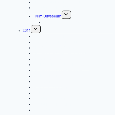
TN Besichtigung Arche Noah
GK Kulturkreis Post Tower
Untermenü
TN im Odysseum
umschalten
Bilder vom Odysseum
Untermenü
2011
umschalten
Weihnachtsfeier GK SBR
GK Stammtisch 15.11.2011
TN SBR Domdach Besichtigung
TN SBR Herbstfahrt nach Münster
TN Stammtisch 08.09.2011
GK SBR Herbstfahrt nach Brüggen
TN SBR besucht Wetterwarte
GK SBR Grillwanderung
GK Wandergruppe
GK SBR Fahrt nach Brüssel
Besichtigung der Meyer Werft
GK Kulturkreis Senfmuseum
GK Kulturkreis Heilsarmee
GK Wandergruppe