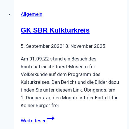
–
Jubiläumsfeier
Allgemein
im
eXcellent
GK SBR Kulkturkreis
5. September 2022
13. November 2025
Am 01.09.22 stand ein Besuch des
Rautenstrauch-Joest-Museum für
Völkerkunde auf dem Programm des
Kulturkreises. Den Bericht und die Bilder dazu
finden Sie unter diesem Link. Übrigends: am
1. Donnerstag des Monats ist der Eintritt für
Kölner Bürger frei.
GK
Weiterlesen
SBR