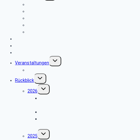
Versorgungsservice Rentner
Versorgungsservice Beamte
Wichtige Telefonnummern
Pflegeberatung
Vielleicht wichtig!
Sicherheits- und Verbrauchertipps
News
Newsletter Anmeldung
Untermenü
Veranstaltungen
umschalten
Reisebedingungen
Untermenü
Rückblick
umschalten
Untermenü
2026
umschalten
SBR – Panoramafahrt nach Walbeck und
Kevelaer
Kulturkreis – Besichtigung Eichamt in Köln
Kulturkreis – Servicewerkstatt der Kölner
Feuerwehr
Untermenü
2025
umschalten