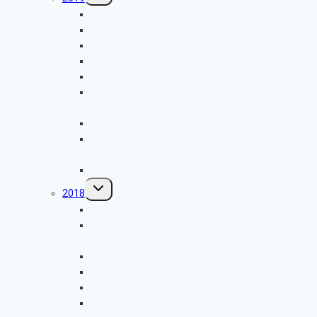
GK Weihnachtsfeier
GK Kulturkreis – Rübenkraut aus Meckenheim
GK SBR – Herbstfahrt nach Bad Kreuznach
GK SBR – Grillwanderung
GK Kulturkreis – Der UN-Campus in Bonn
GK Kulturkreis – Klöckner Humbold Deutz in Köln-
Porz
GK SBR – Frühjahrsfahrt nach Birgel
GK Kulturkreis – Hutfabrik Flemming in Köln-
Ehrenfeld
GK Kulturkreis – Die Synagoge in der Roonstraße
Untermenü
2018
umschalten
GK Weihnachtsfeier
GK Kulturkreis – Das KVB-Museum in
Thielenbruch
GK SBR – Herbstfahrt 2018
GK SBR – Grillwanderung
GK Kulturkreis – Besuch des Schulmuseums
GK Kulturkreis – Deutsches Museum Bonn