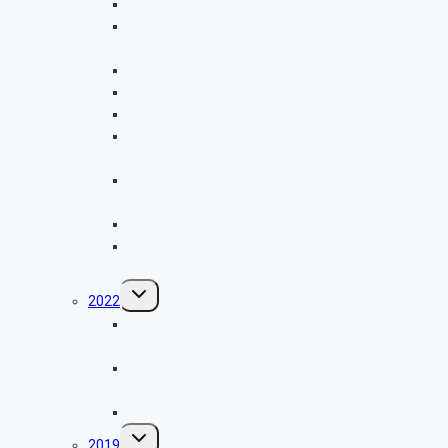
GK SBR – Weihnachtsfeier 2023
Kulturkreis – Besuch bei der Bezirksregierung
Köln
GK SBR – Jubiläumsfeier im eXcellent
GK SBR – Herbstfahrt nach Hattingen
GK SBR – Grillwanderung 2023
GK SBR Kulturkreis – Besuch des
Deutschlandfunks
GK SBR Kulturkreis – ICE-Werkstatt in Köln-
Nippes
GK SBR – Frühjahrsfahrt nach Frankfurt
GK SBR Kulturkreis – Besuch von Schloss
Augustusburg
Untermenü
2022
umschalten
GK SBR Kulturkreis – Besuch des
Rautenstrauch-Joest-Museums
GK SBR Kulturkreis – LVR Industriemuseum
Engelskirchen
GK SBR – Grillwanderung
Untermenü
2019
umschalten