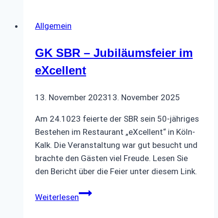
LVR-
Museum“Alte
Allgemein
Dombach“
GK SBR – Jubiläumsfeier im
eXcellent
13. November 2023
13. November 2025
Am 24.1023 feierte der SBR sein 50-jähriges
Bestehen im Restaurant „eXcellent“ in Köln-
Kalk. Die Veranstaltung war gut besucht und
brachte den Gästen viel Freude. Lesen Sie
den Bericht über die Feier unter diesem Link.
GK
Weiterlesen
SBR