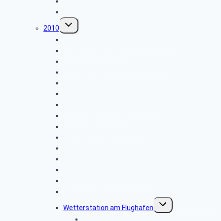
GK Stammtisch 15.02.2011
Krippenfahrt mit dem TN SBR
Untermenü
2010
umschalten
Weihnachtsfeier in der Wolkenburg
Adventsfeier SBR TN
TN im Schoko-und Senfmuseum
TN SBR Stammtisch Oktober
Fahrt mit GK SBR nach Münster
TN SBR Stammtisch August
TN SBR zur Müngstener Brücke
Grilltag beim TN SBR
Grillwanderung mit GK SBR
Wandergruppe des GK SBR
TN SBR Fahrt nach Maastricht
Regierungsbunker mit TN SBR
TN SBR Besuch im Telefonmuseum
Stollen unter der Universität
Philharmonie Köln
Untermenü
Wetterstation am Flughafen
umschalten
Bilder