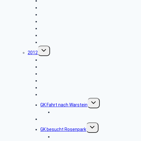
TN SBR Besichtigung
40 Jahres GK SBR
TN Frühlingsfahrt
Grillfest TN SBR
GK Grillwandern
TN SBR Stadtfürung
GK Kulturkreis „Sünner“
Untermenü
2012
umschalten
TN Weihnachtsfeier
GK Weihnachtsfeier
GK Stammtisch
TN Grillfest
GK Kulturkreis
GK Antwerpen
Untermenü
GK Fahrt nach Warstein
umschalten
Bilder von Warstein Fahrt
TN Fahrt nach Xanten
Untermenü
GK besucht Rosenpark
umschalten
Bilder vom Rosenpark