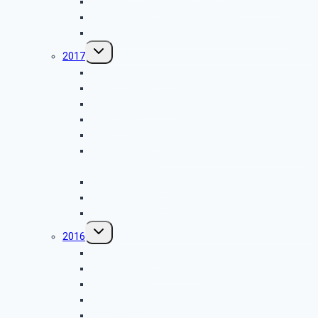
GK SBR – Frühjahrsfahrt nach Amsterdam
GK Kulturkreis – Abtei Brauweiler
GK Kulturkreis – Krematorium Westfriedhof
Untermenü
2017
umschalten
GK Weihnachtsfeier
GK Kulturkreis – Kölner Moschee
GK SBR Herbstfahrt
GK Grillfest
GK Kulturkreis – Autosattlerei in Kalk
GK Kulturkreis – Deutsche Gesellschaft für Luft-
und Raumfahrt
GK SBR Frühjahrsfahrt
GK Kuklturkreis – Ford Werke Köln
GK Kuklturkreis – Barbara Bergwerk der UNI Köln
Untermenü
2016
umschalten
GK Weihnachtsfeier
GK Kulturkreis – Egetürk
GK Herbstfahrt
GK Grillfest
GK Kulturkreis – Fernwärmetunnel