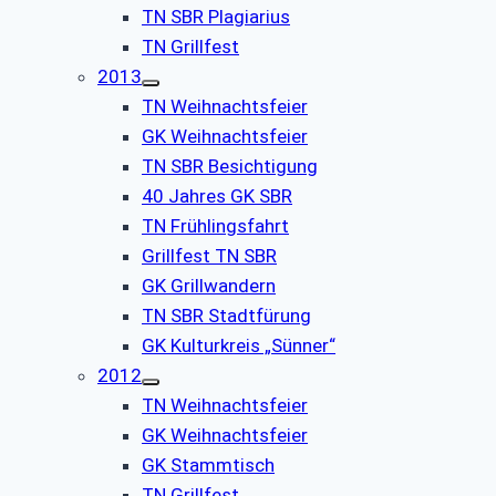
TN SBR Plagiarius
TN Grillfest
2013
TN Weihnachtsfeier
GK Weihnachtsfeier
TN SBR Besichtigung
40 Jahres GK SBR
TN Frühlingsfahrt
Grillfest TN SBR
GK Grillwandern
TN SBR Stadtfürung
GK Kulturkreis „Sünner“
2012
TN Weihnachtsfeier
GK Weihnachtsfeier
GK Stammtisch
TN Grillfest